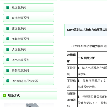
稳压器系列
直流电源系列
变压器系列
SBW系列大功率电力稳压器故
变频电源系列
SBW系列大功率电力稳压
调压器系列
故障现
一般原因分析
UPS电源系列
象
不能开
1、输入电源线相序错
参数电源系列
机
或损坏。
不能稳
1、 取样变压器坏； 2
DVR动态电压恢复器
压
机械系统故障。
稳压器
联系方式
1、行程限位开关常闭触
单相运
关触点损坏； 2、 控制
转