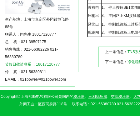
没有电
1、 停止按钮SB1常闭
压输出
3、 主回路上KM接触
生产基地：上海市嘉定区外冈镇恒飞路
经常出
1、 控制线路板上过压
88号
现跳闸
2、 控制线路板上电阻
联系人：闫先生 18017120777
总 机：021-39507175
销售热线：021-56382226 021-
上一条信息：
TNS
56380780
下一条信息：
净化稳
节假日敬请联系 ：18017120777
传 真：021-56380811
EMAIL：021power@021power.com
Copyright© 上海熙顺电气有限公司是国内的
稳压器
、
三相稳压器
、
交流稳压器
、
大
外冈工业一区西冈身路118号 联系电话：021-56380780 021-56382226 