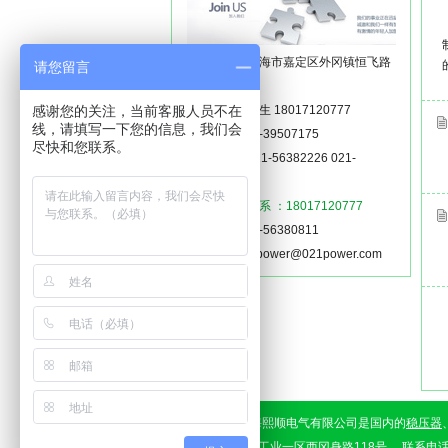
生产基地：上海市嘉定区外冈镇恒飞路
请您留言
88号
感谢您的关注，当前客服人员不在
联系人：闫先生 18017120777
线，请填写一下您的信息，我们会
总 机：021-39507175
尽快和您联系。
销售热线：021-56382226 021-
56380780
节假日敬请联系 ：18017120777
传 真：021-56380811
EMAIL：021power@021power.com
Copyright© 上海熙顺电气有限公司是国内的
稳压器
外冈工业一区西冈身路118号 联系电话：021-5