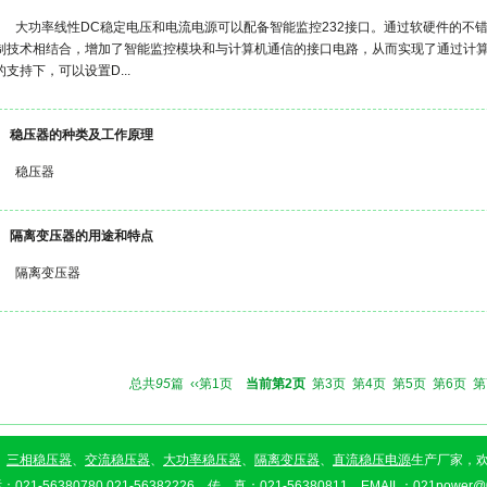
大功率线性DC稳定电压和电流电源可以配备智能监控232接口。通过软硬件的不
制技术相结合，增加了智能监控模块和与计算机通信的接口电路，从而实现了通过计
的支持下，可以设置D...
稳压器的种类及工作原理
稳压器
隔离变压器的用途和特点
隔离变压器
总共
95
篇
‹‹
第1页
当前第2页
第3页
第4页
第5页
第6页
第
、
三相稳压器
、
交流稳压器
、
大功率稳压器
、
隔离变压器
、
直流稳压电源
生产厂家，
6380780 021-56382226 传 真：021-56380811 EMAIL：021power@0